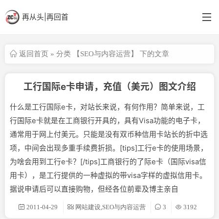
再从头|再回首
返回首页
» 分类 【SEO与内容运营】 下的文章
首页
分类
工行国际e卡申请，充值（美元）图文介绍
英语阁
什么是工行国际e卡，对站长来说，有何作用？简单来说，工
结构更新
行国际e卡就是在工商银行开具的，具有Visa功能的电子卡，
通常用于网上付美元。只能是没有双币种信用卡站长的折中选
备忘
项，中间会出现多重手续费折损。[tips]工行e卡的使用场景，
为啥会用到工行e卡？[/tips]工商银行的了际e卡（国际visa信
用卡），是工行提供的一种虚拟的带visa字样的虚拟信用卡。
据说申请后可以直接购物，但经各位前辈及博主亲自
2011-04-29
网站建设,SEO与内容运营
3
3192