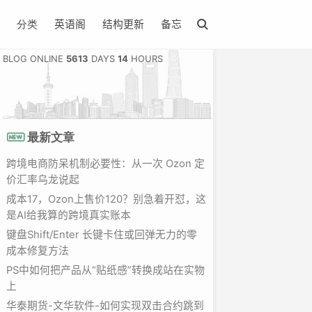
英语阁
结构更新
备忘
分类
BLOG ONLINE
5613
DAYS
14
HOURS
最新文章
跨境电商防呆机制必要性：从一次 Ozon 定
价汇率乌龙说起
成本17，Ozon上售价120？别急着开怼，这
是AI给我算的跨境真实账本
键盘Shift/Enter 长键卡住或回弹无力的零
成本修复方法
PS中如何把产品从“贴纸感”转换成站在实物
上
华泰期货-文华软件-如何实现双击合约跳到