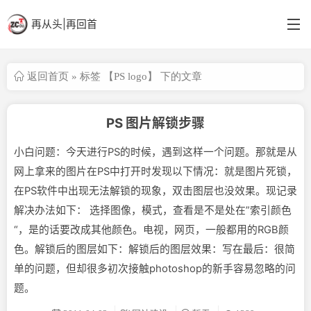
再从头|再回首
返回首页
» 标签 【PS logo】 下的文章
首页
分类
PS 图片解锁步骤
英语阁
小白问题：今天进行PS的时候，遇到这样一个问题。那就是从
结构更新
网上拿来的图片在PS中打开时发现以下情况：就是图片死锁，
在PS软件中出现无法解锁的现象，双击图层也没效果。现记录
备忘
解决办法如下： 选择图像，模式，查看是不是处在”索引颜色
“，是的话要改成其他颜色。电视，网页，一般都用的RGB颜
色。解锁后的图层如下：解锁后的图层效果：写在最后：很简
单的问题，但却很多初次接触photoshop的新手容易忽略的问
题。