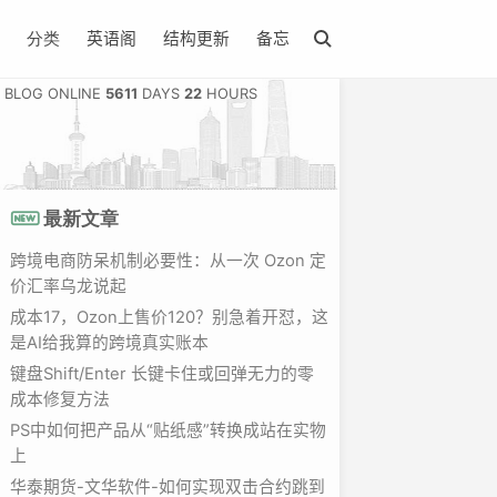
英语阁
结构更新
备忘
分类
BLOG ONLINE
5611
DAYS
22
HOURS
最新文章
跨境电商防呆机制必要性：从一次 Ozon 定
价汇率乌龙说起
成本17，Ozon上售价120？别急着开怼，这
是AI给我算的跨境真实账本
键盘Shift/Enter 长键卡住或回弹无力的零
成本修复方法
PS中如何把产品从“贴纸感”转换成站在实物
上
华泰期货-文华软件-如何实现双击合约跳到