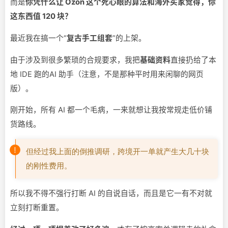
而是
你凭什么让 Ozon 这个死心眼的算法和海外买家觉得，你
这东西值 120 块？
最近我在搞一个“
复古手工组套
”的上架。
由于涉及到很多繁琐的合规要求，我把
基础资料
直接扔给了本
地 IDE 跑的AI 助手（注意，不是那种平时用来闲聊的网页
版）。
刚开始，所有 AI 都一个毛病，一来就想让我按常规走低价铺
货路线。
但经过我上面的倒推调研，跨境开一单就产生大几十块
的刚性费用。
所以我不得不强行打断 AI 的自说自话，而且是它一有不对就
立刻打断重置。