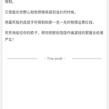
限制。
它是能在你野心勃勃想做高级别溢价的时候，
用最死板的底层字符限制和那一克一克的物理运费红线，
死死地掐住你的脖子，帮你把那些隐隐作痛漏钱的窟窿全给堵
严实！
- The end! -