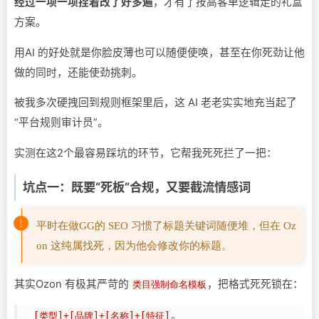
经过一项一项捏着改了好多遍
，才有了按高客单逻辑走的礼盒
方案。
用AI 的好处就是你脸皮薄也可以随便使唤，甚至在你死劲让他
做的同时，还能使劲挑刺。
被我多次硬拽回到规则框架里后，这 AI 老老实实地充当起了
“平台规则审计员”。
实测在这2个最容易踩坑的环节，它帮我死死拦了一把：
坑点一：既要“死板”合规，又要截流情感词
平时在做GG的 SEO 习惯了标题关键词随便堆，但在 Oz
on 这纯属找死，因为他会修改你的标题。
其实Ozon 有极其严苛的
，把格式死死锁在：
类目强制命名模板
。
[类型]+[品牌]+[名称]+[特征]