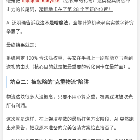
硬是把
（给长辈的礼物）这类极具情感冲
Подарок бабушке
击力的长尾词，
精确地卡在了第 28 个字符的位置！
AI 还明确告诉我这
不是啥魔法
，全靠计算机老老实实做字符穷
举罢了。
最终结果就是：
系统判定 100% 合法满权重，买家在手机上一刷就能立马看到
送礼的由头（核心目的就是把最重要的转化词卡在最前面）。
坑点二：被忽略的“克重物流”陷阱
物流这块很多人没概念，只要不用心算克重，极易踩坑被吃光
所有利润。
这次就是这样，在上架填参数的最后打包方案阶段，AI 突然跑
出来警告，把我原本准备的完美包装方案给直接否了。