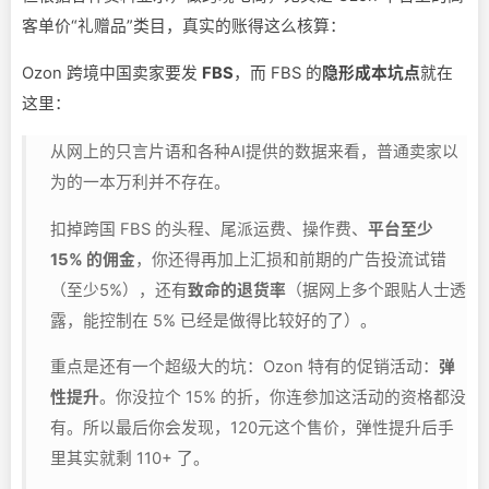
客单价“礼赠品”类目，真实的账得这么核算：
Ozon 跨境中国卖家要发
FBS
，而 FBS 的
隐形成本坑点
就在
这里：
从网上的只言片语和各种AI提供的数据来看，普通卖家以
为的一本万利并不存在。
扣掉跨国 FBS 的头程、尾派运费、操作费、
平台至少
15% 的佣金
，你还得再加上汇损和前期的广告投流试错
（至少5%），还有
致命的退货率
（据网上多个跟贴人士透
露，能控制在 5% 已经是做得比较好的了）。
重点是还有一个超级大的坑：Ozon 特有的促销活动：
弹
性提升
。你没拉个 15% 的折，你连参加这活动的资格都没
有。所以最后你会发现，120元这个售价，弹性提升后手
里其实就剩 110+ 了。