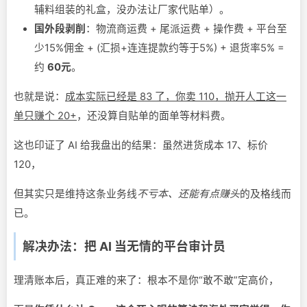
辅料组装的礼盒，没办法让厂家代贴单）。
国外段剥削
：物流商运费 + 尾派运费 + 操作费 + 平台至
少15%佣金 + (汇损+连连提款约等于5%) + 退货率5% =
约
60元
。
也就是说：
成本实际已经是 83 了，你卖 110，抛开人工这一
单只赚个 20+
，还没算自贴单的面单等材料费。
这也印证了 AI 给我盘出的结果：虽然进货成本 17、标价
120，
但其实只是维持这条业务线
不亏本、还能有点赚头
的及格线而
已。
解决办法：把 AI 当无情的平台审计员
理清账本后，真正难的来了：根本不是你“敢不敢”定高价，