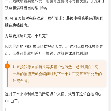
一开始我想着卖这么贵，包装肯定要搞得有档次点，于是加了
铁盒和满满当当的缓冲物。
但 AI 交叉核对完数据后，强行要求：
最终申报毛重必须死死
锁在跳档线内
。
为啥要抠这几克、十几克？
因为最新的 FBS 物流阶梯报价表显示，这档运费的死神临界
点，
运费可能就相差几十块钱，这就是你赚的利润
！
如果按我原来的搞法再多塞个包装垫，超重哪怕几克，
一单的物流费就会瞬间跳到下一个几百克甚至半公斤的
计费台阶。
这对于本来净利就薄的跨境运单来说，就等于这单直接彻底
GG白干。