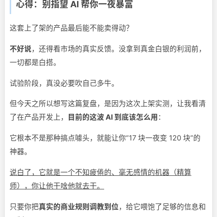
心得：别指望 AI 帮你一夜暴富
这套上了架的产品最后能不能卖得动？
不好说
，还得看市场的真实反馈。没拿到真金白银的利润前，
一切都是白搭。
试验阶段，真没必要吹自己多牛。
但今天之所以想写这篇复盘，是因为这次上架实测，让我看清
了在产品开发上，
目前的这波 AI 到底该怎么用
：
它根本不是那种搞点噱头，就能让你“17 块一夜变 120 块”的
神器。
说白了，它就是一个不知疲倦的、毫无感情的机器（精算
师），你让他干啥他就去干。
只要你把
真实的商业规则调教到位
，给它喂饱了足够的信息和