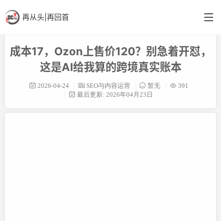
再从头|再回首
成本17，Ozon上售价120？别急着开怼，
首页
这是AI给我算的跨境真实账本
分类
2026-04-24
SEO与内容运营
暂无
391
最后更新: 2026年04月23日
英语阁
结构更新
备忘