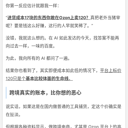
你第一反应估计就跟我一样：
“
进货成本17块的东西你敢在Ozon上卖120？
真把老外当猪宰
呢？要是钱这么好赚，这行的人早就笑稀了。”
没错，我就这么想的。在 AI 如此发达的今天，找答案不能再
向过去一样，一味的百度。
为此，我向所有的 AI 都问了一遍。
结果你也看到了，其实即便成本如此低的情况下，
平台上标价
120只是个
基本比较体面的生命线
。
跨境真实的账本，比你想的恶心
说实话，如果这是在国内做普通的工具铺货，定这个价确实是
在扯淡。
但根据各种资料显示，做跨境电商，尤其是 Ozon 平台上的高