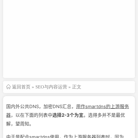
返回首页
»
SEO与内容运营
» 正文
国内外公共DNS，加密DNS汇总，
用作smartdns的上游服务
器
，以在下面的列表中
选择2-3个为宜
。选得多并不是最优
解，望周知。
由于是配合smartdns使用，作为上游服务器列表时，因为