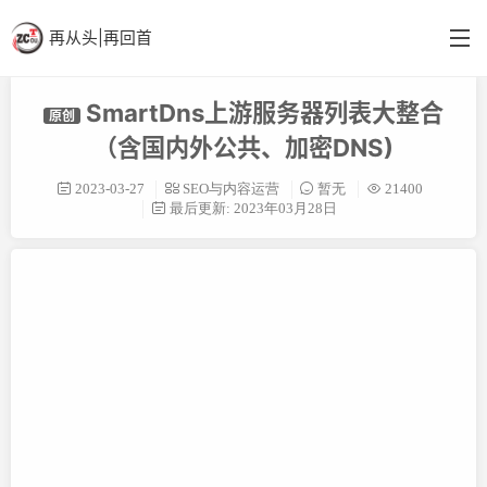
再从头|再回首
SmartDns上游服务器列表大整合
原创
首页
（含国内外公共、加密DNS)
分类
2023-03-27
SEO与内容运营
暂无
21400
最后更新: 2023年03月28日
英语阁
结构更新
备忘