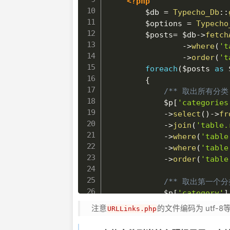
<?php
$db
=
Typecho_Db
::
$options
=
Typecho
$posts
=
$db
->
fetch
->
where
(
't
->
order
(
't
foreach
(
$posts
as
{
/** 取出所有分类
$p
[
'categories
->
select
(
)
->
fr
->
join
(
'table.
->
where
(
'table
->
where
(
'table
->
order
(
'table
/** 取出第一个分
$p
[
'category'
]
//去掉附件
注意
的文件编码为 utf
URLLinks.php
$type
=
$p
[
'ty
if
(
$type
==
"p