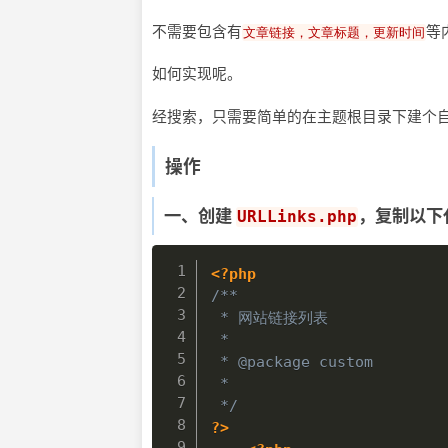
不需要包含有
等
文章链接，文章标题，更新时间
如何实现呢。
经搜索，只需要简单的在主题根目录下建个
操作
一、创建
，复制以下
URLLinks.php
<?php
/**

 * 网站链接列表

 * 

 * @package custom 

 * 

 */
?>