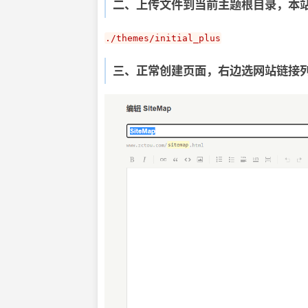
二、上传文件到当前主题根目录，本站
$routeExis
$pathinfo
./themes/initial_plus
$permalink
echo
"<a h
三、正常创建页面，右边选网站链接
}
}
?>