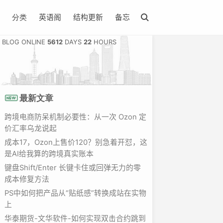
英语阁
结构更新
备忘
分类
BLOG ONLINE
5612
DAYS
22
HOURS
最新文章
跨境电商防呆机制必要性：从一次 Ozon 定
价汇率乌龙说起
成本17，Ozon上售价120？别急着开怼，这
是AI给我算的跨境真实账本
键盘Shift/Enter 长键卡住或回弹无力的零
成本修复方法
PS中如何把产品从“贴纸感”转换成站在实物
上
华泰期货-文华软件-如何实现双击合约跳到