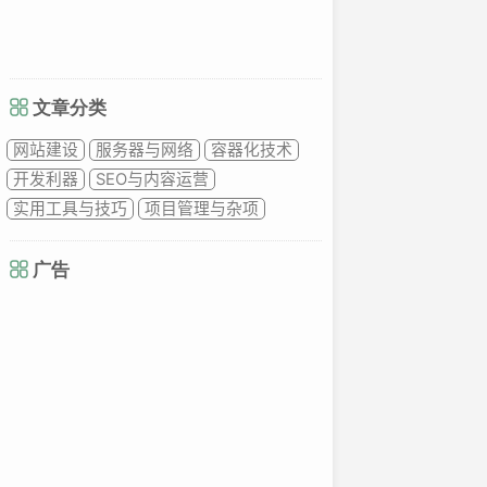
文章分类
网站建设
服务器与网络
容器化技术
开发利器
SEO与内容运营
实用工具与技巧
项目管理与杂项
etas.mid'
)
广告
ries'
]
,
'slug'
)
)
;