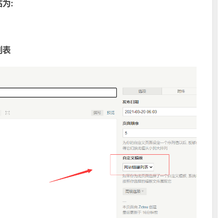
为:
ts
=
(
NULL
!=
Typecho_Router
::
get
(
$type
)
)
;
=
$routeExists
?
Typecho_Router
::
url
(
$type
,
$p
)
:
=
Typecho_Common
::
url
(
$pathinfo
,
$options
->
index
)
ref=\""
.
$permalink
.
"\">"
.
$permalink
.
"</a><br/>"
;
列表