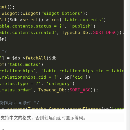
get
(
)
;
_Widget
::
widget
(
'Widget_Options'
)
;
All
(
$db
->
select
(
)
->
from
(
'table.contents'
)
able.contents.status = ?'
,
'publish'
)
able.contents.created'
,
Typecho_Db
::
SORT_DESC
)
)
;
$p
)
 */
'
]
=
$db
->
fetchAll
(
$db
om
(
'table.metas'
)
relationships'
,
'table.relationships.mid = table.m
.relationships.cid = ?'
,
$p
[
'cid'
]
)
.metas.type = ?'
,
'category'
)
.metas.order'
,
Typecho_Db
::
SORT_ASC
)
)
;
类作为slug条件 */
=
current
(
Typecho_Common
::
arrayFlatten
(
$p
[
'catego
-8等支持中文的格式，否则创建页面时显示筹码。
pe'
]
;
ost"
)
{