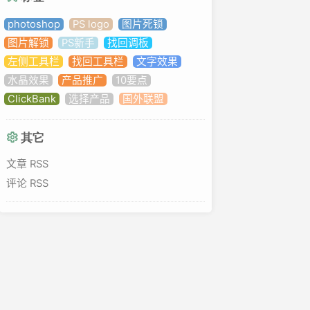
photoshop
PS logo
图片死锁
图片解锁
PS新手
找回调板
左侧工具栏
找回工具栏
文字效果
水晶效果
产品推广
10要点
ClickBank
选择产品
国外联盟
其它
文章 RSS
评论 RSS