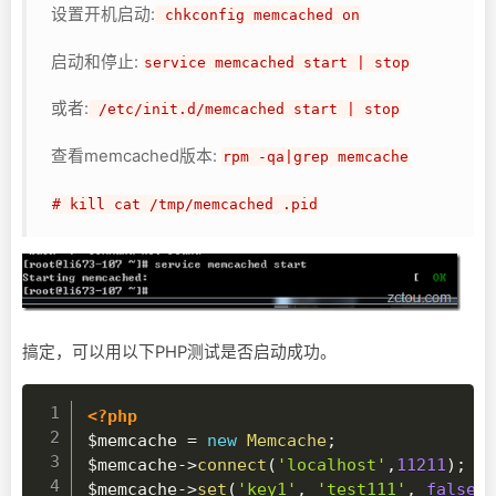
设置开机启动:
chkconfig memcached on
启动和停止:
service memcached start | stop
或者:
/etc/init.d/memcached start | stop
查看memcached版本:
rpm -qa|grep memcache
# kill cat /tmp/memcached .pid
搞定，可以用以下PHP测试是否启动成功。
<?php
$memcache
=
new
Memcache
;
$memcache
->
connect
(
'localhost'
,
11211
)
;
$memcache
->
set
(
'key1'
,
'test111'
,
false
,