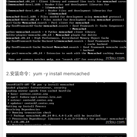
2.安装命令：yum -y install memcached