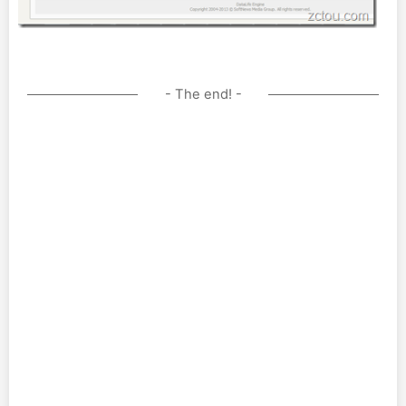
- The end! -