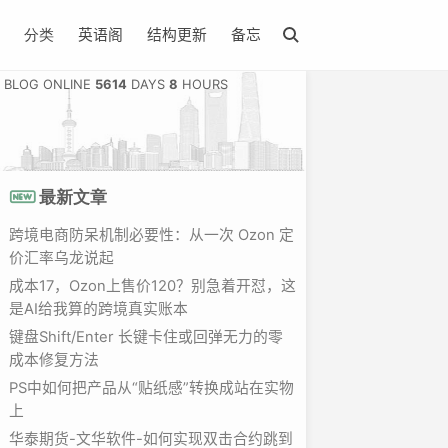
英语阁
结构更新
备忘
分类
BLOG ONLINE
5614
DAYS
8
HOURS
最新文章
跨境电商防呆机制必要性：从一次 Ozon 定
价汇率乌龙说起
成本17，Ozon上售价120？别急着开怼，这
是AI给我算的跨境真实账本
键盘Shift/Enter 长键卡住或回弹无力的零
成本修复方法
PS中如何把产品从“贴纸感”转换成站在实物
上
华泰期货-文华软件-如何实现双击合约跳到