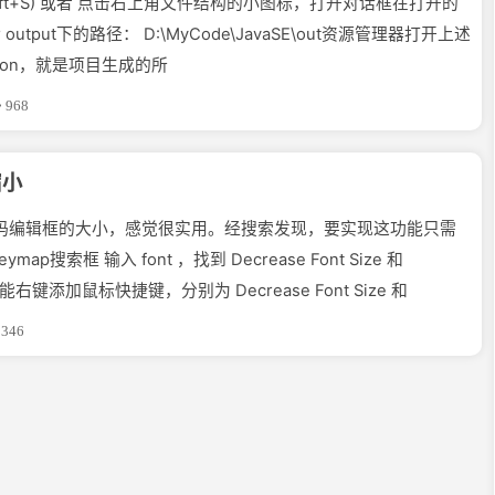
trl+Alt+Shift+S) 或者 点击右上角文件结构的小图标，打开对话框在打开的
iler output下的路径： D:\MyCode\JavaSE\out资源管理器打开上述
uction，就是项目生成的所
968
缩小
Idea 代码编辑框的大小，感觉很实用。经搜索发现，要实现这功能只需
ymap搜索框 输入 font ，找到 Decrease Font Size 和
功能右键添加鼠标快捷键，分别为 Decrease Font Size 和
346