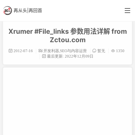
再从头|再回首
Xrumer #File_links 参数用法详解 from
首页
Zctou.com
分类
2012-07-16
开发利器
,
SEO与内容运营
暂无
1350
最后更新: 2022年12月09日
英语阁
结构更新
备忘