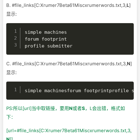
B. #file_links[C:Xrumer7Beta61Miscxrumerwords.txt,3,
L
]
显示:
simple machines

forum footprint

profile submitter
C. #file_links[C:Xrumer7Beta61Miscxrumerwords.txt,3,
N
]
显示:
simple machinesforum footprintprofile su
PS:所以[url]当中取链接，要用
N
或者
S
，L会出错，格式如
下：
[url=#file_links[C:Xrumer7Beta61Miscxrumerwords.txt,3,
N
]]