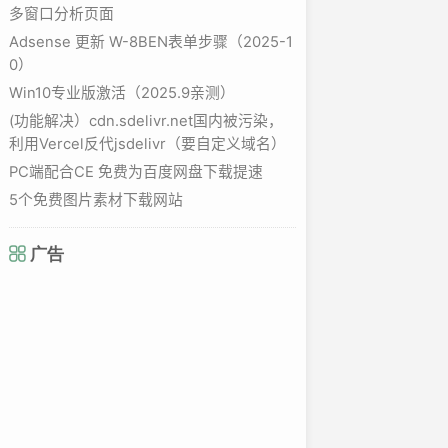
多窗口分析页面
Adsense 更新 W-8BEN表单步骤（2025-1
0）
Win10专业版激活（2025.9亲测）
(功能解决）cdn.sdelivr.net国内被污染，
利用Vercel反代jsdelivr（要自定义域名）
PC端配合CE 免费为百度网盘下载提速
5个免费图片素材下载网站
0
  B     00:00

广告
/os/repodata/repomd     .xml 
(
IP: 
2400
:8902:1::8b