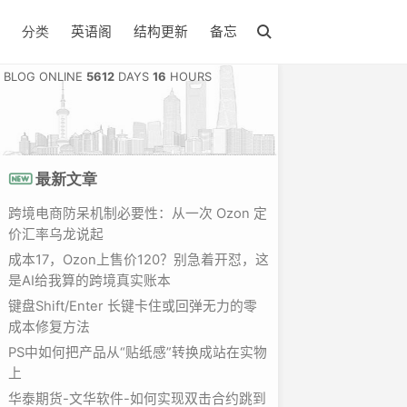
英语阁
结构更新
备忘
分类
BLOG ONLINE
5612
DAYS
16
HOURS
最新文章
跨境电商防呆机制必要性：从一次 Ozon 定
价汇率乌龙说起
成本17，Ozon上售价120？别急着开怼，这
是AI给我算的跨境真实账本
键盘Shift/Enter 长键卡住或回弹无力的零
成本修复方法
PS中如何把产品从“贴纸感”转换成站在实物
上
华泰期货-文华软件-如何实现双击合约跳到