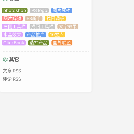
photoshop
PS logo
图片死锁
ly
图片解锁
PS新手
找回调板
e
左侧工具栏
找回工具栏
文字效果
水晶效果
产品推广
10要点
ClickBank
选择产品
国外联盟
其它
文章 RSS
&repo=extras&infra=$infra
评论 RSS
os/