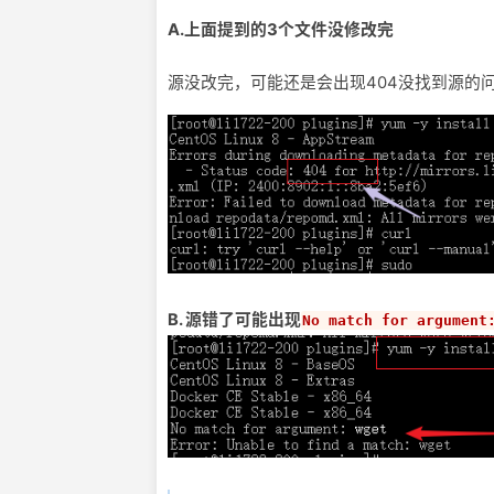
A.上面提到的3个文件没修改完
源没改完，可能还是会出现404没找到源的
B. 源错了可能出现
No match for argument