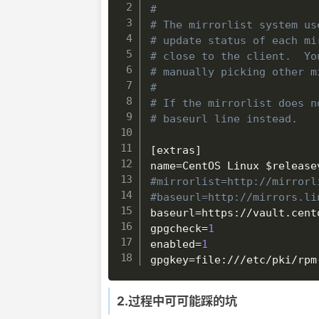
#
# The mirrorlist system us
# update status of each mi
# close to the client.  Yo
# manually picking other m
#
# If the mirrorlist does n
# baseurl line instead.
[
extras
]
name
=
CentOS Linux 
$release
#mirrorlist=http://mirrorl
#baseurl=http://mirrors.li
baseurl
=
gpgcheck
=
1
enabled
=
1
gpgkey
=
2.过程中可可能踩的坑