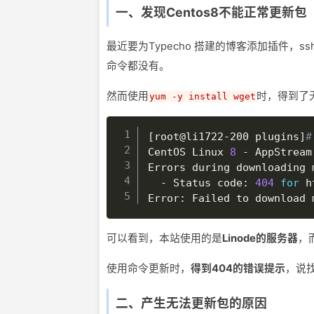
一、发现Centos8不能正常更新包
最近要为Typecho 搭建的博客添加插件，ssh
命令都没有。
然而使用
时，得到了
yum -y install wget
[
root@li1722-200 plugins
]
#
CentOS Linux 
8
 - AppStream
Errors during downloading 
  - Status code: 
404
for
 h
Error: Failed to download 
可以看到，本站使用的是
Linode的服务器
，而
使用命令更新时，
得到404的错误提示
，说找
二、产生无法更新包的原因