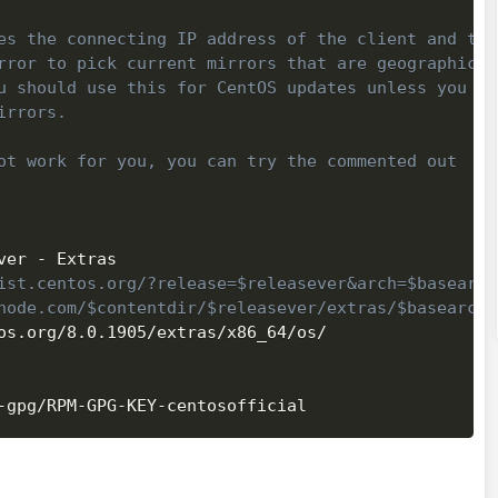
es the connecting IP address of the client and the
rror to pick current mirrors that are geographical
u should use this for CentOS updates unless you ar
irrors.
ot work for you, you can try the commented out
ver
ist.centos.org/?release=$releasever&arch=$basearch
node.com/$contentdir/$releasever/extras/$basearch/