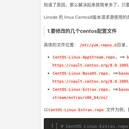
知道了原因，那么解决起来就简单多了，只
Linode 的 linux Centos8版本请求源
1.要修改的几个centos配置文件
具体的文件位置：
目录
/etc/yum.repos.d
，==>
CentOS-Linux-AppStream.repo
b
https://vault.centos.org/8.0.1905
，==>
CentOS-Linux-BaseOS.repo
base
https://vault.centos.org/8.0.1905
，==>
CentOS-Linux-Extras.repo
base
stream/extras/x86_64/os/
以
文件为例，把
CentOS-Linux-Extras.repo
# CentOS-Linux-Extras.repo